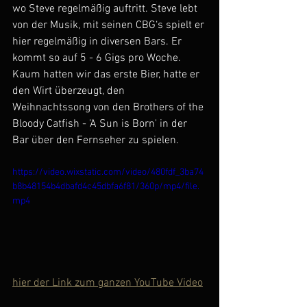
wo Steve regelmäßig auftritt. Steve lebt 
von der Musik, mit seinen CBG‘s spielt er 
hier regelmäßig in diversen Bars. Er 
kommt so auf 5 - 6 Gigs pro Woche.
Kaum hatten wir das erste Bier, hatte er 
den Wirt überzeugt, den 
Weihnachtssong von den Brothers of the 
Bloody Catfish - 'A Sun is Born' in der 
Bar über den Fernseher zu spielen.
https://video.wixstatic.com/video/480fdf_3ba74
b8b48154b4dbafd4c45dbfa6f81/360p/mp4/file.
mp4
hier der Link zum ganzen YouTube Video