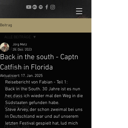
Beitrag
ALLE BEITRÄGE
Jörg Metz
ALLE BEITRÄGE
28. Dez. 2023
Back in the south - Captn
VEREIN
Catfish in Florida
WORKSHOP
Aktualisiert:
17. Jan. 2025
Medien
Reisebericht von Fabian - Teil 1:
Veranstaltung
Back in the South. 30 Jahre ist es nun 
her, dass ich wieder mal den Weg in die 
KÜNSTLER
Südstaaten gefunden habe.
FESTIVAL 2026
Steve Arvey, der schon zweimal bei uns 
in Deutschland war und auf unserem 
FESTIVAL 2025
letzten Festival gespielt hat, lud mich 
FESTIVAL 2024