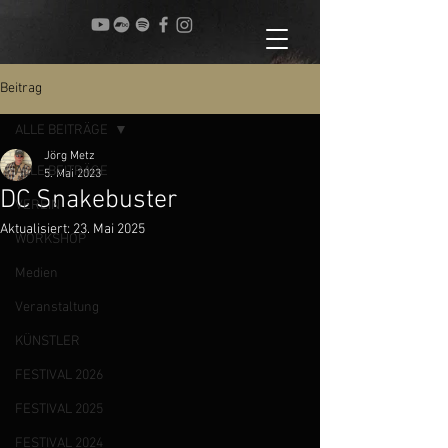
Beitrag
ALLE BEITRÄGE
Jörg Metz
ALLE BEITRÄGE
5. Mai 2023
DC Snakebuster
VEREIN
Aktualisiert:
23. Mai 2025
WORKSHOP
Medien
Veranstaltung
KÜNSTLER
FESTIVAL 2026
FESTIVAL 2025
FESTIVAL 2024