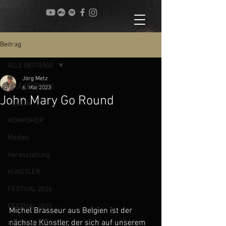
Beitrag
ALLE BEITRÄGE
Jörg Metz
ALLE BEITRÄGE
6. Mai 2023
John Mary Go Round
VEREIN
WORKSHOP
Medien
Veranstaltung
KÜNSTLER
FESTIVAL 2026
FESTIVAL 2025
Michel Brasseur aus Belgien ist der 
nächste Künstler, der sich auf unserem 
FESTIVAL 2024