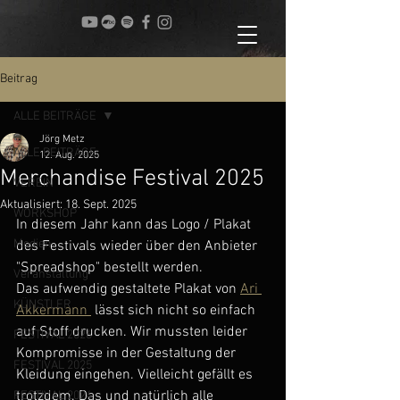
Beitrag
ALLE BEITRÄGE
Jörg Metz
ALLE BEITRÄGE
12. Aug. 2025
Merchandise Festival 2025
VEREIN
Aktualisiert:
18. Sept. 2025
WORKSHOP
In diesem Jahr kann das Logo / Plakat 
Medien
des Festivals wieder über den Anbieter 
"Spreadshop" bestellt werden.
Veranstaltung
Das aufwendig gestaltete Plakat von 
Ari 
KÜNSTLER
Akkermann 
 lässt sich nicht so einfach 
auf Stoff drucken. Wir mussten leider 
FESTIVAL 2026
Kompromisse in der Gestaltung der 
FESTIVAL 2025
Kleidung eingehen. Vielleicht gefällt es 
trotzdem. Das und natürlich alle 
FESTIVAL 2024