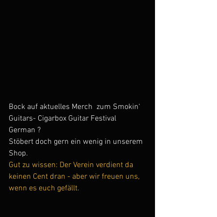
Bock auf aktuelles Merch  zum 
Smokin‘ 
Guitars- Cigarbox Guitar Festival 
German ? 
Stöbert doch gern ein wenig in unserem 
Shop.
Gut zu wissen: Der Verein verdient da 
keinen Cent dran - aber wir freuen uns, 
wenn es euch gefällt.