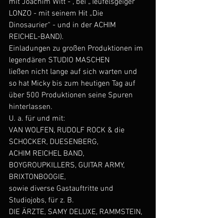
mit Joachim Witt - , bei „Teufelsgeiger“ 
LONZO - mit seinem Hit „Die
Dinosaurier“ - und in der ACHIM 
REICHEL-BAND).
Einladungen zu großen Produktionen im 
legendären STUDIO MASCHEN
ließen nicht lange auf sich warten und 
so hat Micky bis zum heutigen Tag auf
über 500 Produktionen seine Spuren 
hinterlassen.
U. a. für und mit:
VAN WOLFEN, RUDOLF ROCK & die 
SCHOCKER, DUESENBERG,
ACHIM REICHEL BAND, 
BOYGROUPKILLERS, GUITAR ARMY,
BRIXTONBOOGIE,
sowie diverse Gastauftritte und 
Studiojobs, für z. B.
DIE ÄRZTE, SAMY DELUXE, RAMMSTEIN, 