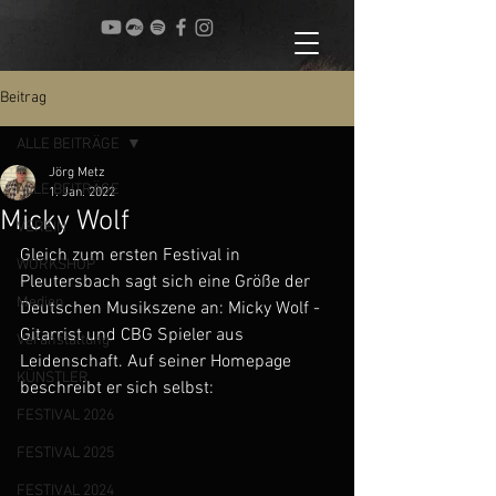
Beitrag
ALLE BEITRÄGE
Jörg Metz
ALLE BEITRÄGE
1. Jan. 2022
Micky Wolf
VEREIN
Gleich zum ersten Festival in 
WORKSHOP
Pleutersbach sagt sich eine Größe der 
Medien
Deutschen Musikszene an: Micky Wolf - 
Gitarrist und CBG Spieler aus 
Veranstaltung
Leidenschaft. Auf seiner Homepage 
KÜNSTLER
beschreibt er sich selbst:
FESTIVAL 2026
FESTIVAL 2025
FESTIVAL 2024