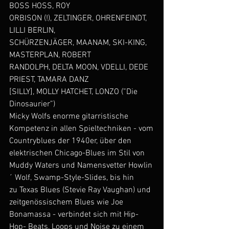
BOSS HOSS, ROY
ORBISON (!), ZELTINGER, OHRENFEINDT, 
LILLI BERLIN,
SCHÜRZENJÄGER, MAANAM, SKI-KING, 
MASTERPLAN, ROBERT
RANDOLPH, DELTA MOON, VDELLI, DEDE 
PRIEST, TAMARA DANZ
[SILLY], MOLLY HATCHET, LONZO (”Die 
Dinosaurier”)
Micky Wolfs enorme gitarristische 
Kompetenz in allen Spieltechniken - vom
Countryblues der 1940er, über den 
elektrischen Chicago-Blues im Stil von
Muddy Waters und Namensvetter Howlin
´ Wolf, Swamp-Style-Slides, bis hin
zu Texas Blues (Stevie Ray Vaughan) und 
zeitgenössischem Blues wie Joe
Bonamassa - verbindet sich mit Hip-
Hop- Beats, Loops und Noise zu einem