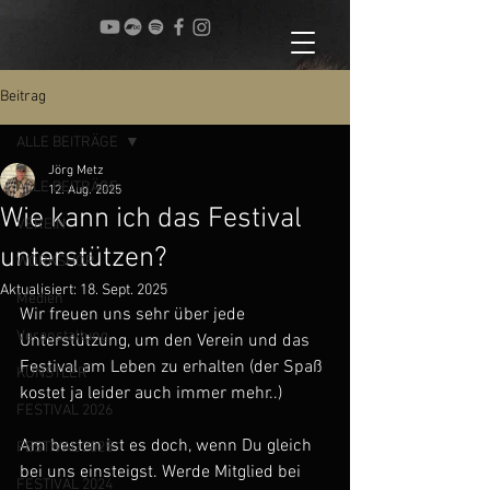
Beitrag
ALLE BEITRÄGE
Jörg Metz
ALLE BEITRÄGE
12. Aug. 2025
Wie kann ich das Festival
VEREIN
unterstützen?
WORKSHOP
Aktualisiert:
18. Sept. 2025
Medien
Wir freuen uns sehr über jede 
Veranstaltung
Unterstützung, um den Verein und das 
Festival am Leben zu erhalten (der Spaß 
KÜNSTLER
kostet ja leider auch immer mehr..)
FESTIVAL 2026
Am besten ist es doch, wenn Du gleich 
FESTIVAL 2025
bei uns einsteigst. Werde Mitglied bei 
FESTIVAL 2024