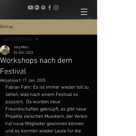
Beitrag
ALLE BEITRÄGE
Jörg Metz
ALLE BEITRÄGE
24. Okt. 2023
Workshops nach dem
VEREIN
Festival
WORKSHOP
Aktualisiert:
17. Jan. 2025
Medien
Fabian Fahr: Es ist immer wieder toll zu 
Veranstaltung
sehen, was nach einem Festival so 
passiert.  Da wurden neue 
KÜNSTLER
Freundschaften geknüpft, es gibt neue 
FESTIVAL 2026
Projekte zwischen Musikern, der Verein 
hat neue Mitglieder gewinnen können 
FESTIVAL 2025
und es konnten wieder Leute für die 
FESTIVAL 2024