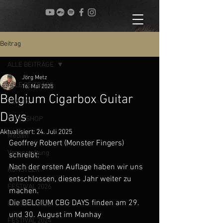
Beitrag
ALLE BEITRÄGE
Jörg Metz
ALLE BEITRÄGE
16. Mai 2025
Belgium Cigarbox Guitar
VEREIN
Days
WORKSHOP
Aktualisiert:
24. Juli 2025
Medien
Geoffrey Robert (Monster Fingers) 
Veranstaltung
schreibt: 
Nach der ersten Auflage haben wir uns 
KÜNSTLER
entschlossen, dieses Jahr weiter zu 
FESTIVAL 2026
machen. 
Die BELGIUM CBG DAYS finden am 29. 
FESTIVAL 2025
und 30. August im Manhay 
FESTIVAL 2024